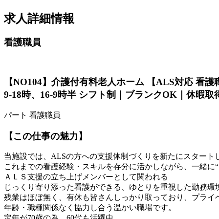
求人詳細情報
看護職員
【NO104】介護付有料老人ホーム 【ALS対応 看護
9-18時、16-9時半 シフト制｜ブランクOK｜休暇
パート
看護職員
【この仕事の魅力】
当施設では、ALSの方への支援体制づくりを新たにスタート
これまでの看護経験・スキルを存分に活かしながら、一緒に“
ＡＬＳ支援の立ち上げメンバーとして関われる
じっくり寄り添った看護ができる、ゆとりを重視した勤務環
残業はほぼ無く、有休も皆さんしっかり取っており、プライ
年齢・職種関係なく協力し合う温かい職場です。
定年が70歳の為、60代も活躍中。