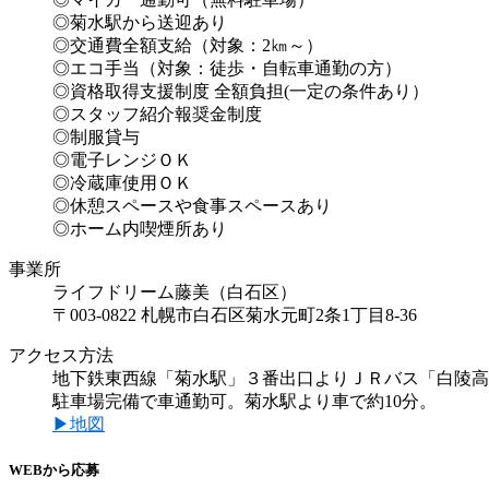
◎菊水駅から送迎あり
◎交通費全額支給（対象：2㎞～）
◎エコ手当（対象：徒歩・自転車通勤の方）
◎資格取得支援制度 全額負担(一定の条件あり）
◎スタッフ紹介報奨金制度
◎制服貸与
◎電子レンジＯＫ
◎冷蔵庫使用ＯＫ
◎休憩スペースや食事スペースあり
◎ホーム内喫煙所あり
事業所
ライフドリーム藤美（白石区）
〒003-0822 札幌市白石区菊水元町2条1丁目8-36
アクセス方法
地下鉄東西線「菊水駅」３番出口よりＪＲバス「白陵高
駐車場完備で車通勤可。菊水駅より車で約10分。
▶地図
WEBから応募