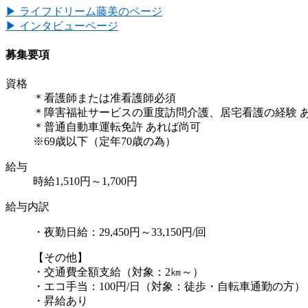
▶ ライフドリーム藤美のページ
▶ インタビューページ
募集要項
資格
＊看護師または准看護師必須
＊障害福祉サービスの重度訪問介護、居宅看護の経験 
＊普通自動車運転免許 あれば尚可
※69歳以下（定年70歳の為）
給与
時給1,510円～1,700円
給与内訳
・夜勤日給：29,450円～33,150円/回
【その他】
・交通費全額支給（対象：2㎞～）
・エコ手当：100円/日（対象：徒歩・自転車通勤の方）
・昇給あり